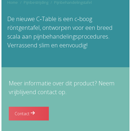
Home
Pijnbestrijding
Pijnbehandelingstafel
Je bent hier:
De nieuwe C‑Table is een c‑boog
röntgentafel, ontworpen voor een breed
scala aan pijnbehandelingsprocedures.
Verrassend slim en eenvoudig!
Meer informatie over dit product? Neem
vrijblijvend contact op.
Contact